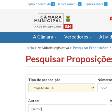
Ir para o conteúdo
1
Ir para o menu
2
Ir para a busca
3
A Câmara
Vereadores
Ativi
Início
>
Atividade legislativa
>
Pesquisar Proposições
>
Pesquisar Proposiçõe
Tipo de proposição:
Número:
Autor:
A