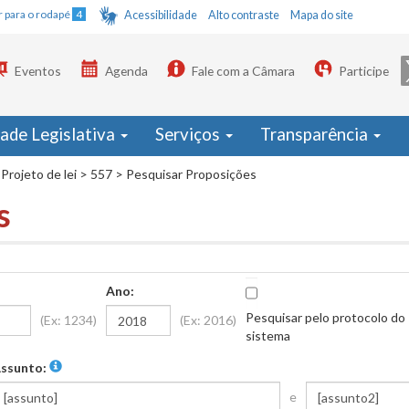
Ir para o rodapé
4
Acessibilidade
Alto contraste
Mapa do site
Eventos
Agenda
Fale com a Câmara
Participe
dade Legislativa
Serviços
Transparência
Projeto de lei
>
557
>
Pesquisar Proposições
s
Ano:
Pesquisar pelo protocolo do
(Ex: 1234)
(Ex: 2016)
sistema
ssunto:
e