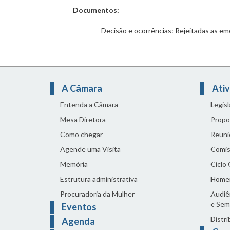
Documentos:
Decisão e ocorrências: Rejeitadas as em
A Câmara
Ativ
Entenda a Câmara
Legis
Mesa Diretora
Propo
Como chegar
Reuni
Agende uma Visita
Comis
Memória
Ciclo
Estrutura administrativa
Home
Procuradoria da Mulher
Audiên
e Sem
Eventos
Distri
Agenda