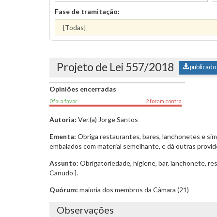
Fase de tramitação:
Projeto de Lei 557/2018
publicado
Opiniões encerradas
0 foi a favor
2 foram contra
Autoria:
Ver.(a) Jorge Santos
Ementa:
Obriga restaurantes, bares, lanchonetes e simi
embalados com material semelhante, e dá outras provid
Assunto:
Obrigatoriedade, higiene, bar, lanchonete, res
Canudo ].
Quórum:
maioria dos membros da Câmara (21)
Observações