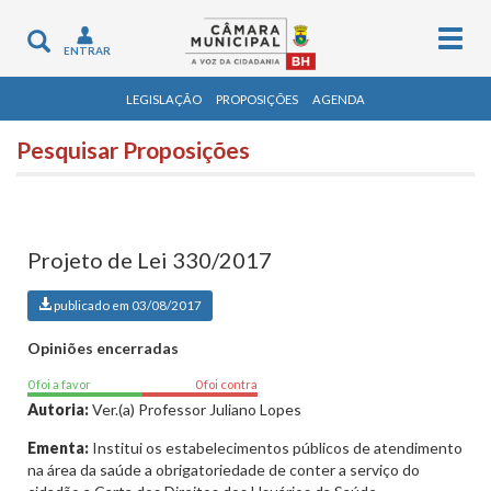
Togg
Toggle
ENTRAR
navig
navigation
LEGISLAÇÃO
PROPOSIÇÕES
AGENDA
Pesquisar Proposições
Projeto de Lei 330/2017
publicado em 03/08/2017
Opiniões encerradas
0 foi a favor
0 foi contra
Autoria:
Ver.(a) Professor Juliano Lopes
Ementa:
Institui os estabelecimentos públicos de atendimento
na área da saúde a obrigatoriedade de conter a serviço do