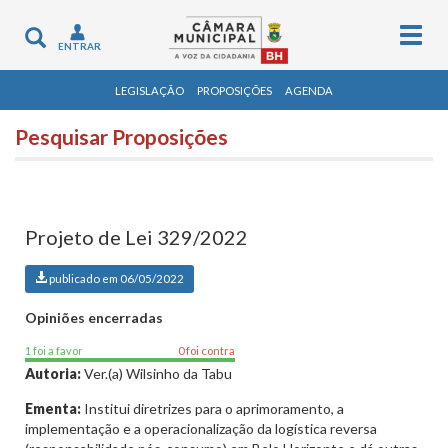
Togg
Toggle
ENTRAR
navig
navigation
LEGISLAÇÃO
PROPOSIÇÕES
AGENDA
Pesquisar Proposições
Projeto de Lei 329/2022
publicado em 06/05/2022
Opiniões encerradas
1 foi a favor
0 foi contra
Autoria:
Ver.(a) Wilsinho da Tabu
Ementa:
Institui diretrizes para o aprimoramento, a
implementação e a operacionalização da logística reversa