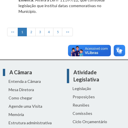
legislação que institui datas comemorativas no
Município.
<<
1
2
3
4
5
>>
A Câmara
Atividade
Legislativa
Entenda a Câmara
Legislação
Mesa Diretora
Proposições
Como chegar
Reuniões
Agende uma Visita
Comissões
Memória
Ciclo Orçamentário
Estrutura administrativa