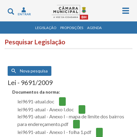
Togg
Toggle
ENTRAR
navig
navigation
LEGISLAÇÃO
PROPOSIÇÕES
AGENDA
Pesquisar Legislação
Nova pesquisa
Lei - 9691/2009
Documentos da norma:
lei9691-atual.doc
lei9691-atual - Anexo I.doc
lei9691-atual - Anexo I - mapa de limite dos bairros
para endereçamento.pdf
lei9691-atual - Anexo I - folha 1.pdf