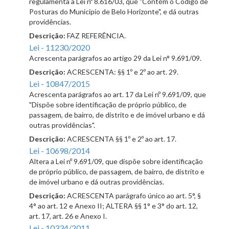
regulamenta a Lei nº 8.616/03, que "Contém o Código de
Posturas do Município de Belo Horizonte", e dá outras
providências.
Descrição:
FAZ REFERÊNCIA.
Lei - 11230/2020
Acrescenta parágrafos ao artigo 29 da Lei n° 9.691/09.
Descrição:
ACRESCENTA: §§ 1º e 2º ao art. 29.
Lei - 10847/2015
Acrescenta parágrafos ao art. 17 da Lei nº 9.691/09, que
"Dispõe sobre identificação de próprio público, de
passagem, de bairro, de distrito e de imóvel urbano e dá
outras providências".
Descrição:
ACRESCENTA §§ 1º e 2º ao art. 17.
Lei - 10698/2014
Altera a Lei nº 9.691/09, que dispõe sobre identificação
de próprio público, de passagem, de bairro, de distrito e
de imóvel urbano e dá outras providências.
Descrição:
ACRESCENTA parágrafo único ao art. 5°, §
4° ao art. 12 e Anexo II; ALTERA §§ 1° e 3° do art. 12,
art. 17, art. 26 e Anexo I.
Lei - 10334/2011