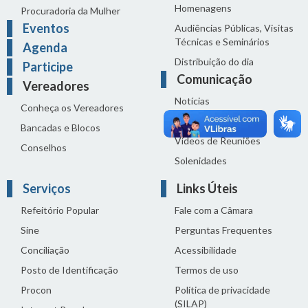
Homenagens
Procuradoria da Mulher
Eventos
Audiências Públicas, Visitas
Técnicas e Seminários
Agenda
Distribuição do dia
Participe
Comunicação
Vereadores
Notícias
Conheça os Vereadores
Sala de Imprensa
Bancadas e Blocos
Vídeos de Reuniões
Conselhos
Solenidades
Serviços
Links Úteis
Refeitório Popular
Fale com a Câmara
Sine
Perguntas Frequentes
Conciliação
Acessibilidade
Posto de Identificação
Termos de uso
Procon
Política de privacidade
(SILAP)