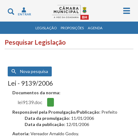
Togg
Toggle
ENTRAR
navig
navigation
LEGISLAÇÃO
PROPOSIÇÕES
AGENDA
Pesquisar Legislação
Nova pesquisa
Lei - 9139/2006
Documentos da norma:
lei9139.doc
Responsável pela Promulgação/Publicação:
Prefeito
Data da promulgação:
11/01/2006
Data da publicação:
12/01/2006
Autoria:
Vereador Arnaldo Godoy.