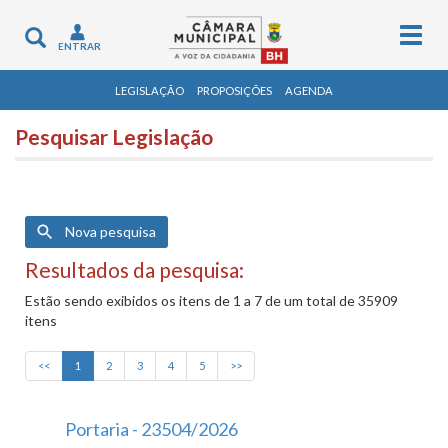
Togg
Toggle
ENTRAR
navig
navigation
LEGISLAÇÃO
PROPOSIÇÕES
AGENDA
Pesquisar Legislação
Nova pesquisa
Resultados da pesquisa:
Estão sendo exibidos os itens de 1 a 7 de um total de 35909
itens
<<
1
2
3
4
5
>>
Portaria - 23504/2026