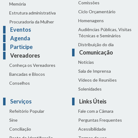
Comissões
Memória
Ciclo Orçamentário
Estrutura administrativa
Homenagens
Procuradoria da Mulher
Eventos
Audiências Públicas, Visitas
Técnicas e Seminários
Agenda
Distribuição do dia
Participe
Comunicação
Vereadores
Notícias
Conheça os Vereadores
Sala de Imprensa
Bancadas e Blocos
Vídeos de Reuniões
Conselhos
Solenidades
Serviços
Links Úteis
Refeitório Popular
Fale com a Câmara
Sine
Perguntas Frequentes
Conciliação
Acessibilidade
Posto de Identificação
Termos de uso