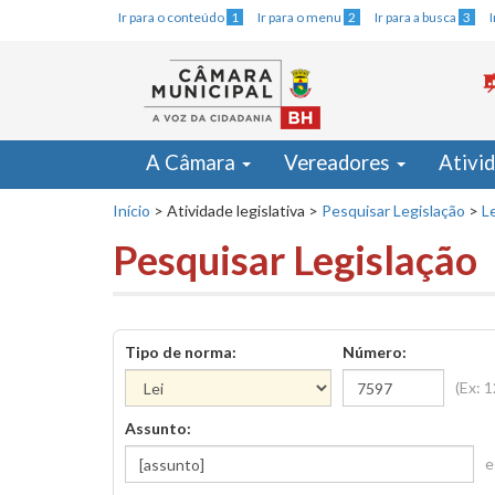
Ir para o conteúdo
1
Ir para o menu
2
Ir para a busca
3
A Câmara
Vereadores
Ativi
Início
>
Atividade legislativa
>
Pesquisar Legislação
>
Le
Pesquisar Legislação
Tipo de norma:
Número:
(Ex: 
Assunto:
e