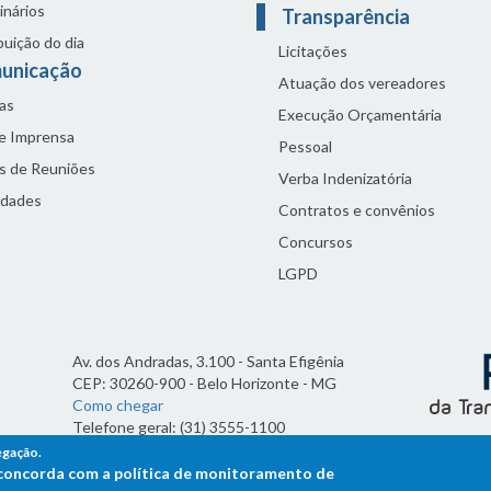
inários
Transparência
buição do dia
Licitações
unicação
Atuação dos vereadores
as
Execução Orçamentária
de Imprensa
Pessoal
s de Reuniões
Verba Indenizatória
idades
Contratos e convênios
Concursos
LGPD
Av. dos Andradas, 3.100 - Santa Efigênia
CEP: 30260-900 - Belo Horizonte - MG
Como chegar
Telefone geral: (31) 3555-1100
Horário de funcionamento:
egação.
7h às 19h
ê concorda com a política de monitoramento de