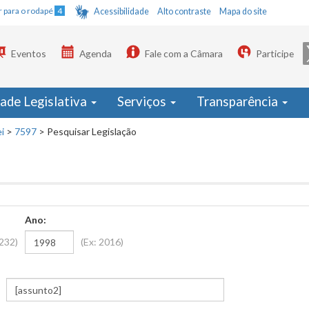
Ir para o rodapé
4
Acessibilidade
Alto contraste
Mapa do site
Eventos
Agenda
Fale com a Câmara
Participe
dade Legislativa
Serviços
Transparência
i
>
7597
>
Pesquisar Legislação
Ano:
1232)
(Ex: 2016)