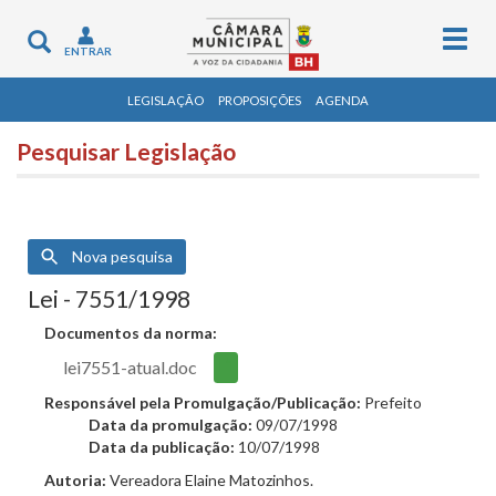
Togg
Toggle
ENTRAR
navig
navigation
LEGISLAÇÃO
PROPOSIÇÕES
AGENDA
Pesquisar Legislação
Nova pesquisa
Lei - 7551/1998
Documentos da norma:
lei7551-atual.doc
Responsável pela Promulgação/Publicação:
Prefeito
Data da promulgação:
09/07/1998
Data da publicação:
10/07/1998
Autoria:
Vereadora Elaine Matozinhos.