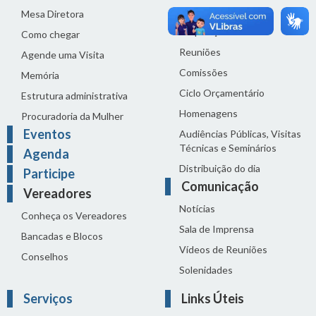
Legislação
Mesa Diretora
Proposições
Como chegar
Reuniões
Agende uma Visita
Comissões
Memória
Ciclo Orçamentário
Estrutura administrativa
Homenagens
Procuradoria da Mulher
Eventos
Audiências Públicas, Visitas
Técnicas e Seminários
Agenda
Distribuição do dia
Participe
Comunicação
Vereadores
Notícias
Conheça os Vereadores
Sala de Imprensa
Bancadas e Blocos
Vídeos de Reuniões
Conselhos
Solenidades
Serviços
Links Úteis