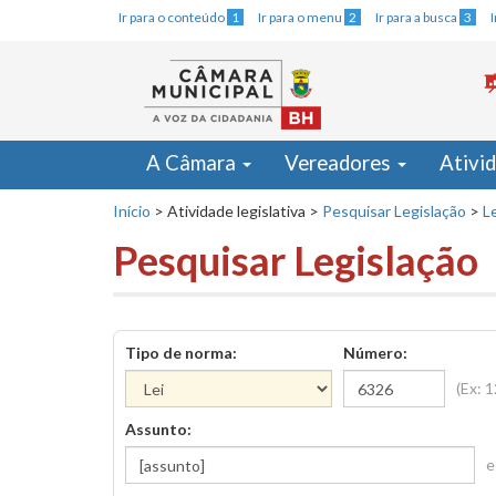
Ir para o conteúdo
1
Ir para o menu
2
Ir para a busca
3
A Câmara
Vereadores
Ativi
Início
>
Atividade legislativa
>
Pesquisar Legislação
>
Le
Pesquisar Legislação
Tipo de norma:
Número:
(Ex: 
Assunto:
e