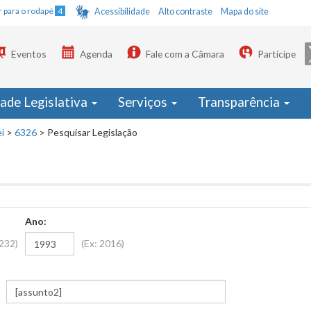
Ir para o rodapé
4
Acessibilidade
Alto contraste
Mapa do site
Eventos
Agenda
Fale com a Câmara
Participe
dade Legislativa
Serviços
Transparência
i
>
6326
>
Pesquisar Legislação
Ano:
1232)
(Ex: 2016)