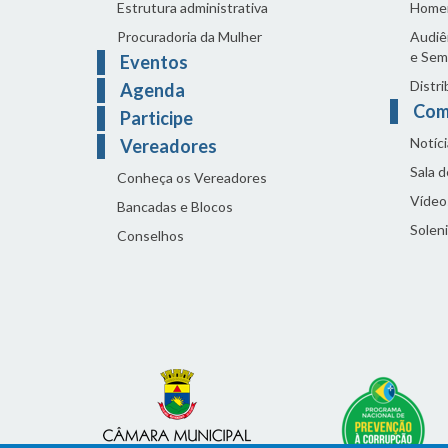
Estrutura administrativa
Home
Procuradoria da Mulher
Audiên
e Sem
Eventos
Distri
Agenda
Com
Participe
Notíci
Vereadores
Sala 
Conheça os Vereadores
Vídeo
Bancadas e Blocos
Solen
Conselhos