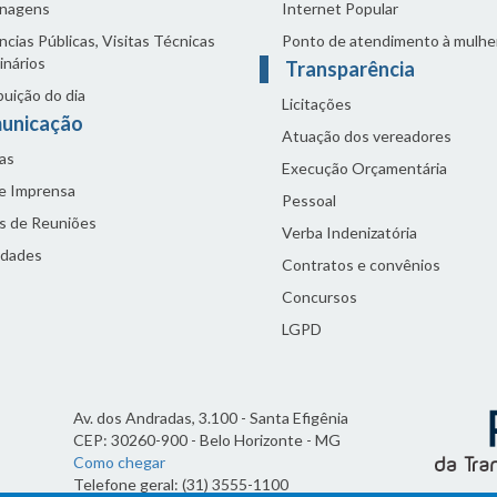
nagens
Internet Popular
cias Públicas, Visitas Técnicas
Ponto de atendimento à mulhe
inários
Transparência
buição do dia
Licitações
unicação
Atuação dos vereadores
as
Execução Orçamentária
de Imprensa
Pessoal
s de Reuniões
Verba Indenizatória
idades
Contratos e convênios
Concursos
LGPD
Av. dos Andradas, 3.100 - Santa Efigênia
CEP: 30260-900 - Belo Horizonte - MG
Como chegar
Telefone geral: (31) 3555-1100