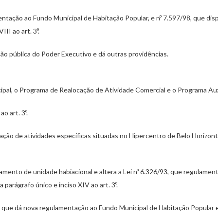
mentação ao Fundo Municipal de Habitação Popular, e nº 7.597/98, que di
I ao art. 3º.
ão pública do Poder Executivo e dá outras providências.
ipal, o Programa de Realocação de Atividade Comercial e o Programa Auxíl
 art. 3º.
ção de atividades específicas situadas no Hipercentro de Belo Horizont
damento de unidade habiacional e altera a Lei nº 6.326/93, que regulamen
a parágrafo único e inciso XIV ao art. 3º.
93, que dá nova regulamentação ao Fundo Municipal de Habitação Popular e