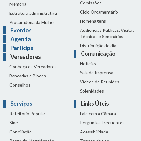
Comissões
Memória
Ciclo Orçamentário
Estrutura administrativa
Homenagens
Procuradoria da Mulher
Eventos
Audiências Públicas, Visitas
Técnicas e Seminários
Agenda
Distribuição do dia
Participe
Comunicação
Vereadores
Notícias
Conheça os Vereadores
Sala de Imprensa
Bancadas e Blocos
Vídeos de Reuniões
Conselhos
Solenidades
Serviços
Links Úteis
Refeitório Popular
Fale com a Câmara
Sine
Perguntas Frequentes
Conciliação
Acessibilidade
Posto de Identificação
Termos de uso