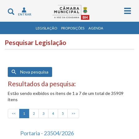
Togg
Toggle
ENTRAR
navig
navigation
LEGISLAÇÃO
PROPOSIÇÕES
AGENDA
Pesquisar Legislação
Nova pesquisa
Resultados da pesquisa:
Estão sendo exibidos os itens de 1 a 7 de um total de 35909
itens
<<
1
2
3
4
5
>>
Portaria - 23504/2026