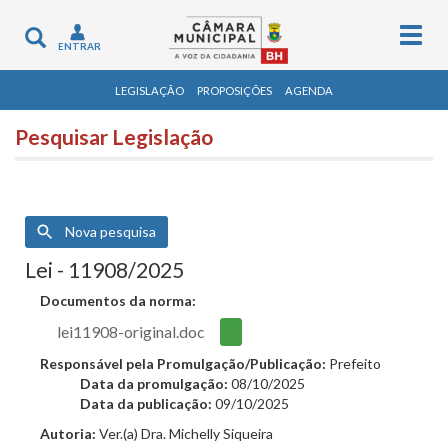
Togg
Toggle
ENTRAR
navig
navigation
LEGISLAÇÃO
PROPOSIÇÕES
AGENDA
Pesquisar Legislação
Nova pesquisa
Lei - 11908/2025
Documentos da norma:
lei11908-original.doc
Responsável pela Promulgação/Publicação:
Prefeito
Data da promulgação:
08/10/2025
Data da publicação:
09/10/2025
Autoria:
Ver.(a) Dra. Michelly Siqueira