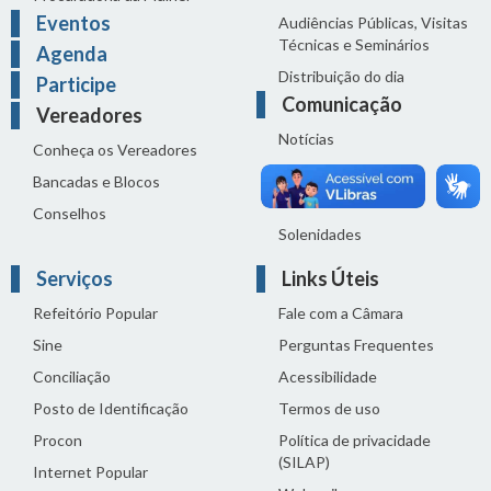
Eventos
Audiências Públicas, Visitas
Técnicas e Seminários
Agenda
Distribuição do dia
Participe
Comunicação
Vereadores
Notícias
Conheça os Vereadores
Sala de Imprensa
Bancadas e Blocos
Vídeos de Reuniões
Conselhos
Solenidades
Serviços
Links Úteis
Refeitório Popular
Fale com a Câmara
Sine
Perguntas Frequentes
Conciliação
Acessibilidade
Posto de Identificação
Termos de uso
Procon
Política de privacidade
(SILAP)
Internet Popular