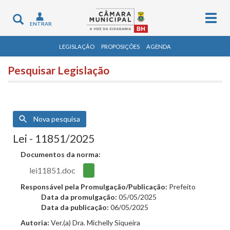
Togg
Toggle
ENTRAR
navig
navigation
LEGISLAÇÃO
PROPOSIÇÕES
AGENDA
Pesquisar Legislação
Nova pesquisa
Lei - 11851/2025
Documentos da norma:
lei11851.doc
Responsável pela Promulgação/Publicação:
Prefeito
Data da promulgação:
05/05/2025
Data da publicação:
06/05/2025
Autoria:
Ver.(a) Dra. Michelly Siqueira