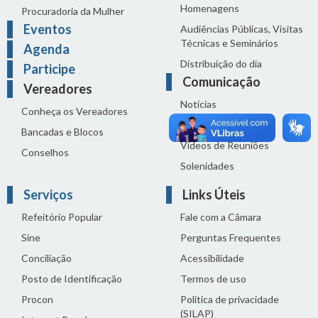
Homenagens
Procuradoria da Mulher
Eventos
Audiências Públicas, Visitas
Técnicas e Seminários
Agenda
Distribuição do dia
Participe
Comunicação
Vereadores
Notícias
Conheça os Vereadores
Sala de Imprensa
Bancadas e Blocos
Vídeos de Reuniões
Conselhos
Solenidades
Serviços
Links Úteis
Refeitório Popular
Fale com a Câmara
Sine
Perguntas Frequentes
Conciliação
Acessibilidade
Posto de Identificação
Termos de uso
Procon
Política de privacidade
(SILAP)