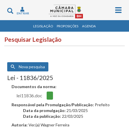
Togg
Toggle
ENTRAR
navig
navigation
LEGISLAÇÃO
PROPOSIÇÕES
AGENDA
Pesquisar Legislação
Nova pesquisa
Lei - 11836/2025
Documentos da norma:
lei11836.doc
Responsável pela Promulgação/Publicação:
Prefeito
Data da promulgação:
21/03/2025
Data da publicação:
22/03/2025
Autoria:
Ver.(a) Wagner Ferreira