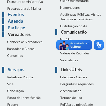
Ciclo Orçamentário
Estrutura administrativa
Homenagens
Procuradoria da Mulher
Eventos
Audiências Públicas, Visitas
Técnicas e Seminários
Agenda
Distribuição do dia
Participe
Comunicação
Vereadores
Notícias
Conheça os Vereadores
Sala de Imprensa
Bancadas e Blocos
Vídeos de Reuniões
Conselhos
Solenidades
Serviços
Links Úteis
Refeitório Popular
Fale com a Câmara
Sine
Perguntas Frequentes
Conciliação
Acessibilidade
Posto de Identificação
Termos de uso
Procon
Política de privacidade