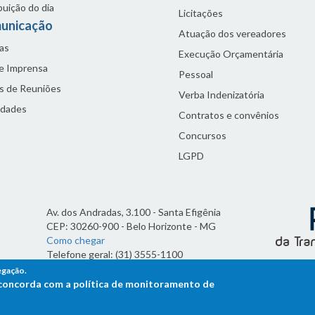
buição do dia
Licitações
unicação
Atuação dos vereadores
as
Execução Orçamentária
de Imprensa
Pessoal
s de Reuniões
Verba Indenizatória
idades
Contratos e convênios
Concursos
LGPD
Av. dos Andradas, 3.100 - Santa Efigênia
CEP: 30260-900 - Belo Horizonte - MG
Como chegar
Telefone geral: (31) 3555-1100
Horário de funcionamento:
egação.
7h às 19h
ê concorda com a política de monitoramento de