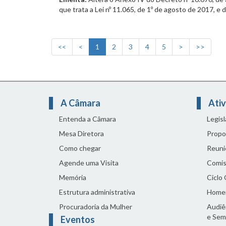
que trata a Lei nº 11.065, de 1º de agosto de 2017, e 
<<
<
1
2
3
4
5
>
>>
A Câmara
Ativ
Entenda a Câmara
Legis
Mesa Diretora
Propo
Como chegar
Reuni
Agende uma Visita
Comis
Memória
Ciclo
Estrutura administrativa
Home
Procuradoria da Mulher
Audiên
e Sem
Eventos