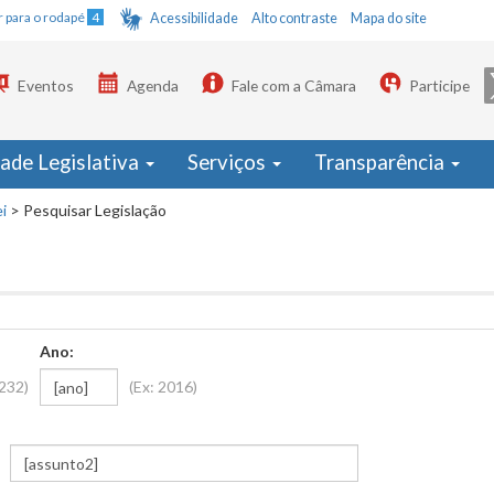
Ir para o rodapé
4
Acessibilidade
Alto contraste
Mapa do site
Eventos
Agenda
Fale com a Câmara
Participe
dade Legislativa
Serviços
Transparência
i
>
Pesquisar Legislação
Ano:
1232)
(Ex: 2016)