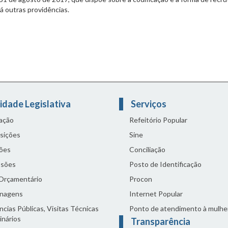
dá outras providências.
idade Legislativa
Serviços
lação
Refeitório Popular
sições
Sine
ões
Conciliação
sões
Posto de Identificação
 Orçamentário
Procon
nagens
Internet Popular
cias Públicas, Visitas Técnicas
Ponto de atendimento à mulhe
inários
Transparência