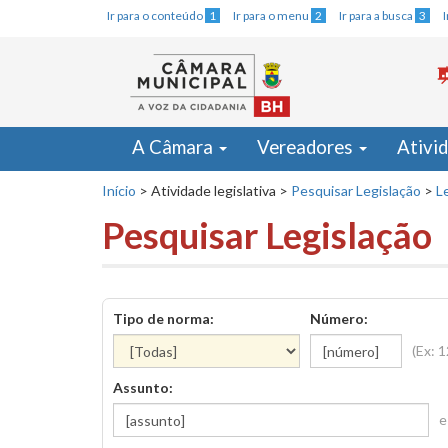
Ir para o conteúdo
1
Ir para o menu
2
Ir para a busca
3
A Câmara
Vereadores
Ativi
Início
>
Atividade legislativa
>
Pesquisar Legislação
>
Le
Pesquisar Legislação
Tipo de norma:
Número:
(Ex: 
Assunto:
e