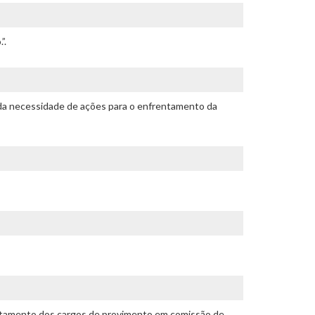
”.
 da necessidade de ações para o enfrentamento da
crutamento dos cargos de provimento em comissão de