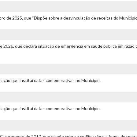
ro de 2025, que “Dispõe sobre a desvinculação de receitas do Município.
 de 2026, que declara situação de emergência em saúde pública em razão
islação que institui datas comemorativas no Município.
islação que institui datas comemorativas no Município.
 31 de agosto de 2017, que dispõe sobre a codificação e a forma de re