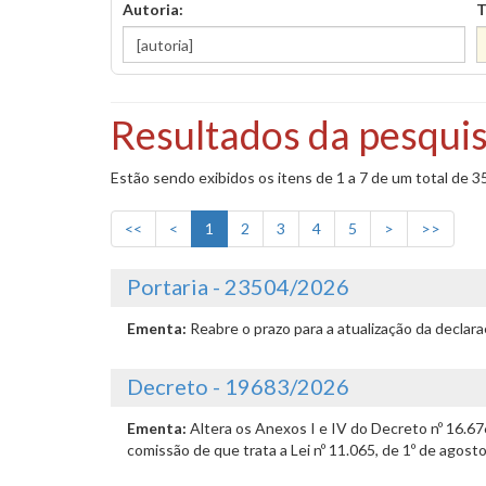
Autoria:
T
Resultados da pesquis
Estão sendo exibidos os itens de 1 a 7 de um total de 3
<<
<
1
2
3
4
5
>
>>
Portaria - 23504/2026
Ementa:
Reabre o prazo para a atualização da declar
Decreto - 19683/2026
Ementa:
Altera os Anexos I e IV do Decreto nº 16.6
comissão de que trata a Lei nº 11.065, de 1º de agost