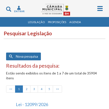
Togg
Toggle
ENTRAR
navig
navigation
LEGISLAÇÃO
PROPOSIÇÕES
AGENDA
Pesquisar Legislação
Nova pesquisa
Resultados da pesquisa:
Estão sendo exibidos os itens de 1 a 7 de um total de 35904
itens
<<
1
2
3
4
5
>>
Lei - 12099/2026