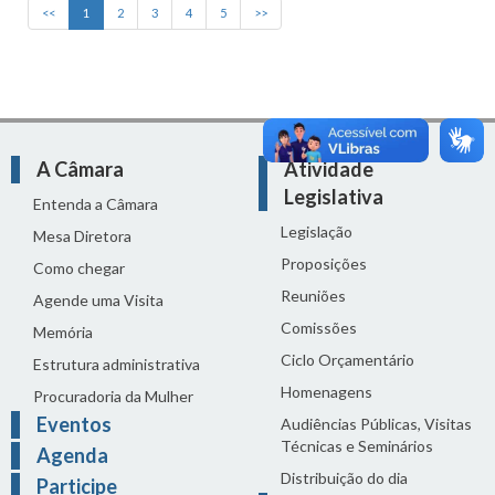
<<
1
2
3
4
5
>>
A Câmara
Atividade
Legislativa
Entenda a Câmara
Legislação
Mesa Diretora
Proposições
Como chegar
Reuniões
Agende uma Visita
Comissões
Memória
Ciclo Orçamentário
Estrutura administrativa
Homenagens
Procuradoria da Mulher
Eventos
Audiências Públicas, Visitas
Técnicas e Seminários
Agenda
Distribuição do dia
Participe