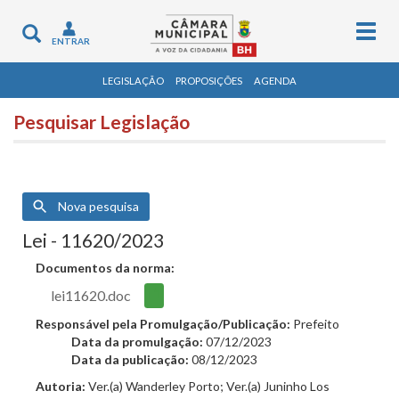
Togg
Toggle
ENTRAR
navig
navigation
LEGISLAÇÃO
PROPOSIÇÕES
AGENDA
Pesquisar Legislação
Nova pesquisa
Lei - 11620/2023
Documentos da norma:
lei11620.doc
Responsável pela Promulgação/Publicação:
Prefeito
Data da promulgação:
07/12/2023
Data da publicação:
08/12/2023
Autoria:
Ver.(a) Wanderley Porto; Ver.(a) Juninho Los