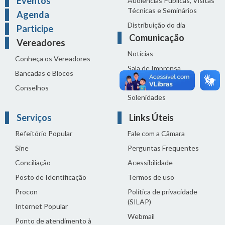
Eventos
Audiências Públicas, Visitas
Técnicas e Seminários
Agenda
Distribuição do dia
Participe
Comunicação
Vereadores
Notícias
Conheça os Vereadores
Sala de Imprensa
Bancadas e Blocos
Vídeos de Reuniões
Conselhos
Solenidades
Serviços
Links Úteis
Refeitório Popular
Fale com a Câmara
Sine
Perguntas Frequentes
Conciliação
Acessibilidade
Posto de Identificação
Termos de uso
Procon
Política de privacidade
(SILAP)
Internet Popular
Webmail
Ponto de atendimento à