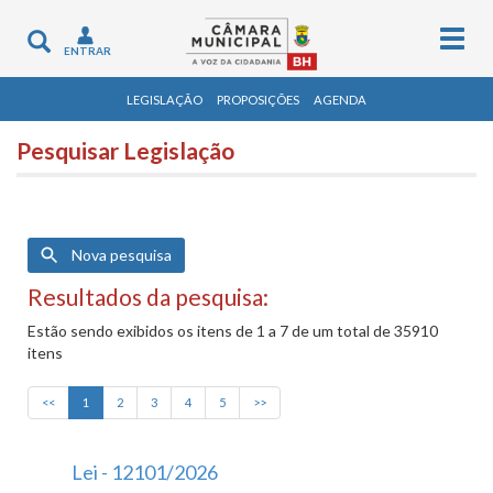
Togg
Toggle
ENTRAR
navig
navigation
LEGISLAÇÃO
PROPOSIÇÕES
AGENDA
Pesquisar Legislação
Nova pesquisa
Resultados da pesquisa:
Estão sendo exibidos os itens de 1 a 7 de um total de 35910
itens
<<
1
2
3
4
5
>>
Lei - 12101/2026