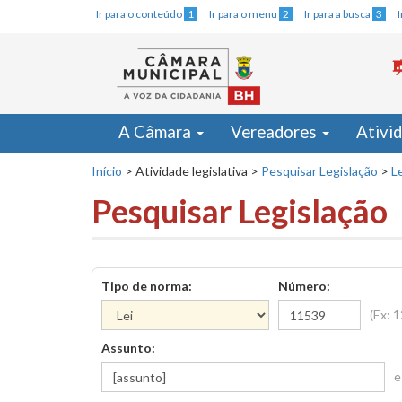
Ir para o conteúdo
1
Ir para o menu
2
Ir para a busca
3
A Câmara
Vereadores
Ativi
Início
>
Atividade legislativa
>
Pesquisar Legislação
>
Le
Pesquisar Legislação
Tipo de norma:
Número:
(Ex: 
Assunto:
e