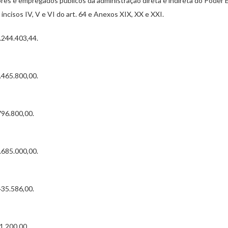
es e empregados públicos da administração direta e indireta do Poder E
incisos IV, V e VI do art. 64 e Anexos XIX, XX e XXI.
.244.403,44.
.465.800,00.
796.800,00.
.685.000,00.
435.586,00.
1.200,00.