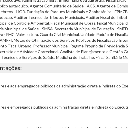
 Executivo. Administração geral. Engenharia e Arquitetura. Fiscalização 
o público autárquico. Agente Comunitário de Saúde - ACS. Agente de Co
n Behrens - HOB. Fundação de Parques Municipais e Zoobotânica - FPMZB
cap. Auditor Técnico de Tributos Municipais. Auditor Fiscal de Tributos 
ipal de Controle Ambiental. Fiscal Municipal de Obras. Fiscal Municipal 
ia Municipal de Saúde - SMSA. Secretaria Municipal de Educação - SMED
- FMC. Vale-cultura. Guarda Civil Municipal. Unidade Padrão de Fiscaliz
GAMPFI. Metas de Otimização dos Serviços Públicos de Fiscalização Int
ento Fiscal Urbano. Professor Municipal. Regime Próprio de Previdência 
r Exercício de Atividade Correcional. Analista de Planejamento e Gestã
 Técnico de Serviços de Saúde. Medicina do Trabalho. Fiscal Sanitário Mun
entações:
es e aos empregados públicos da administração direta e indireta do Exe
es e empregados públicos da administração direta e indireta do Executi