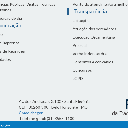
cias Públicas, Visitas Técnicas
Ponto de atendimento à mulhe
inários
Transparência
buição do dia
Licitações
unicação
Atuação dos vereadores
as
Execução Orçamentária
de Imprensa
Pessoal
s de Reuniões
Verba Indenizatória
idades
Contratos e convênios
Concursos
LGPD
Av. dos Andradas, 3.100 - Santa Efigênia
CEP: 30260-900 - Belo Horizonte - MG
Como chegar
Telefone geral: (31) 3555-1100
Horário de funcionamento:
egação.