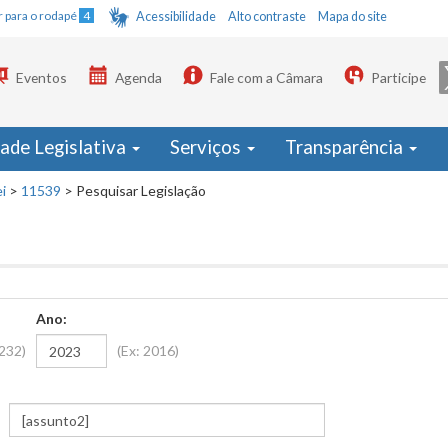
Ir para o rodapé
4
Acessibilidade
Alto contraste
Mapa do site
Eventos
Agenda
Fale com a Câmara
Participe
dade Legislativa
Serviços
Transparência
i
>
11539
>
Pesquisar Legislação
Ano:
1232)
(Ex: 2016)