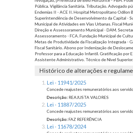
revogação, [Prefeitura de Belo Horizonte - PBH. Poder
Pública. Vigilância Sanitária. Tributação. Advogad
Endemias II - ACE II. Hospital Metropolitano Odilo
Superintendência de Desenvolvimento da Capital - Sude
Municipal de Atividades em Vias Urbanas. Fiscal Munic
Direção e Assessoramento Municipal - DAM. Secretar
Assessoramento - FCA. Fundação Municipal de Cultura 
Metas de Produtividade da Fiscalização Integrada - 
Fiscal Sanitário. Abono por Indenização de Deslocam
Professor para a Educação Infantil. Gratificação po
Assistente Administrativo. Técnico de Nível Superior.
Histórico de alterações e regulam
Lei - 11941/2025
Concede reajustes remuneratórios aos servidor
Descrição:
REAJUSTA VALORES
Lei - 11887/2025
Concede reajustes remuneratórios aos servidor
Descrição:
FAZ REFERÊNCIA
Lei - 11678/2024