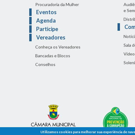
Procuradoria da Mulher
Audiên
e Sem
Eventos
Distri
Agenda
Com
Participe
Notíci
Vereadores
Sala 
Conheça os Vereadores
Vídeo
Bancadas e Blocos
Solen
Conselhos
Utilizamos cookies para melhorar sua experiência de nav