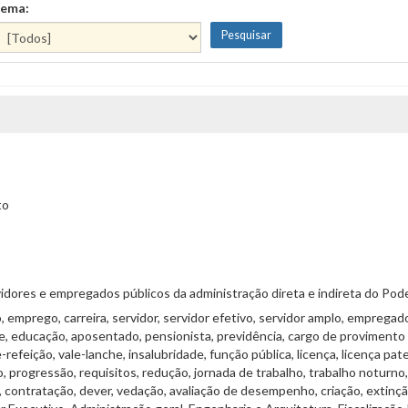
ema:
to
ores e empregados públicos da administração direta e indireta do Pode
emprego, carreira, servidor, servidor efetivo, servidor amplo, empregado
úde, educação, aposentado, pensionista, previdência, cargo de proviment
le-refeição, vale-lanche, insalubridade, função pública, licença, licença 
 progressão, requisitos, redução, jornada de trabalho, trabalho noturno
contratação, dever, vedação, avaliação de desempenho, criação, extinção