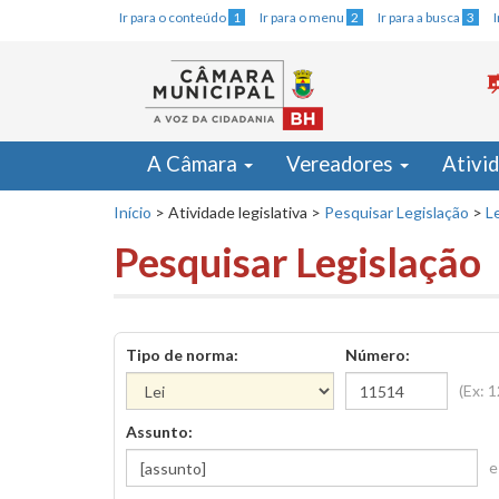
Ir para o conteúdo
1
Ir para o menu
2
Ir para a busca
3
A Câmara
Vereadores
Ativi
Início
>
Atividade legislativa
>
Pesquisar Legislação
>
Le
Pesquisar Legislação
Tipo de norma:
Número:
(Ex: 
Assunto:
e