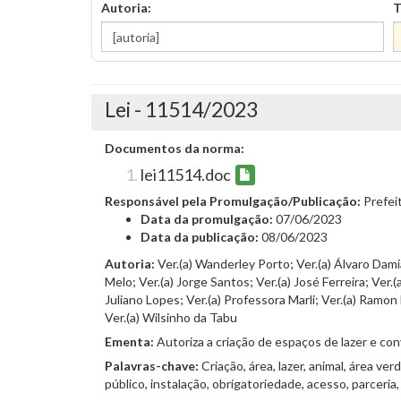
Autoria:
T
Lei - 11514/2023
Documentos da norma:
lei11514.doc
Responsável pela Promulgação/Publicação:
Prefei
Data da promulgação:
07/06/2023
Data da publicação:
08/06/2023
Autoria:
Ver.(a) Wanderley Porto; Ver.(a) Álvaro Damiã
Melo; Ver.(a) Jorge Santos; Ver.(a) José Ferreira; Ver
Juliano Lopes; Ver.(a) Professora Marli; Ver.(a) Ramo
Ver.(a) Wilsinho da Tabu
Ementa:
Autoriza a criação de espaços de lazer e co
Palavras-chave:
Criação, área, lazer, animal, área v
público, instalação, obrigatoriedade, acesso, parceria,