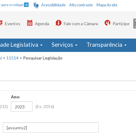
Ir para o rodapé
4
Acessibilidade
Alto contraste
Mapa do site
Eventos
Agenda
Fale com a Câmara
Participe
dade Legislativa
Serviços
Transparência
i
>
11514
>
Pesquisar Legislação
Ano:
1232)
(Ex: 2016)