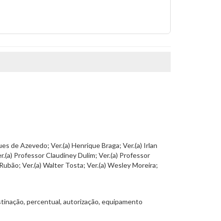
ues de Azevedo; Ver.(a) Henrique Braga; Ver.(a) Irlan
er.(a) Professor Claudiney Dulim; Ver.(a) Professor
 Rubão; Ver.(a) Walter Tosta; Ver.(a) Wesley Moreira;
destinação, percentual, autorização, equipamento