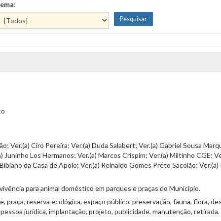
ema:
to
o; Ver.(a) Ciro Pereira; Ver.(a) Duda Salabert; Ver.(a) Gabriel Sousa Marq
.(a) Juninho Los Hermanos; Ver.(a) Marcos Crispim; Ver.(a) Miltinho CGE; V
n Bibiano da Casa de Apoio; Ver.(a) Reinaldo Gomes Preto Sacolão; Ver.(a)
nvivência para animal doméstico em parques e praças do Município.
erde, praça, reserva ecológica, espaço público, preservação, fauna, flora, 
 pessoa jurídica, implantação, projeto, publicidade, manutenção, retirada.