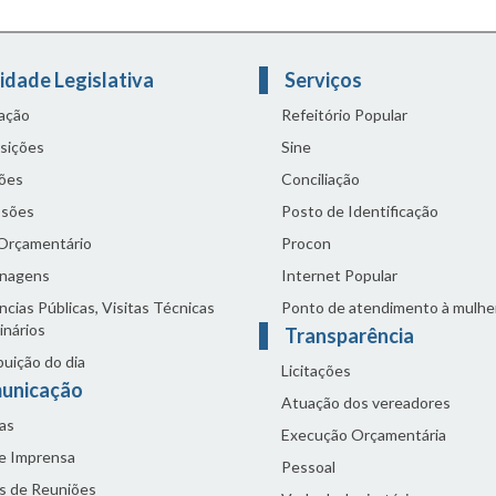
idade Legislativa
Serviços
lação
Refeitório Popular
sições
Sine
ões
Conciliação
sões
Posto de Identificação
 Orçamentário
Procon
nagens
Internet Popular
cias Públicas, Visitas Técnicas
Ponto de atendimento à mulhe
inários
Transparência
buição do dia
Licitações
unicação
Atuação dos vereadores
as
Execução Orçamentária
de Imprensa
Pessoal
s de Reuniões