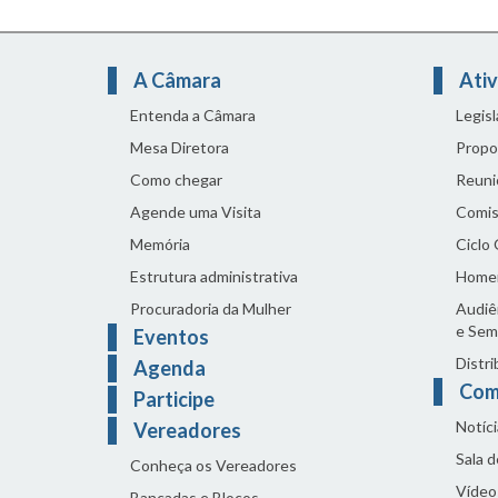
A Câmara
Ativ
Entenda a Câmara
Legis
Mesa Diretora
Propo
Como chegar
Reuni
Agende uma Visita
Comis
Memória
Ciclo
Estrutura administrativa
Home
Procuradoria da Mulher
Audiên
e Sem
Eventos
Distri
Agenda
Com
Participe
Notíci
Vereadores
Sala 
Conheça os Vereadores
Vídeo
Bancadas e Blocos