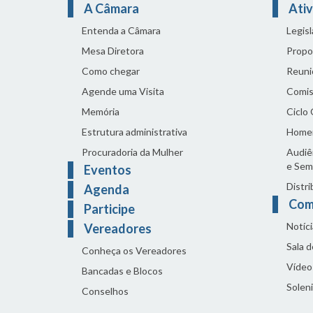
A Câmara
Ativ
Entenda a Câmara
Legis
Mesa Diretora
Propo
Como chegar
Reuni
Agende uma Visita
Comis
Memória
Ciclo
Estrutura administrativa
Home
Procuradoria da Mulher
Audiên
e Sem
Eventos
Distri
Agenda
Com
Participe
Notíci
Vereadores
Sala 
Conheça os Vereadores
Vídeo
Bancadas e Blocos
Solen
Conselhos