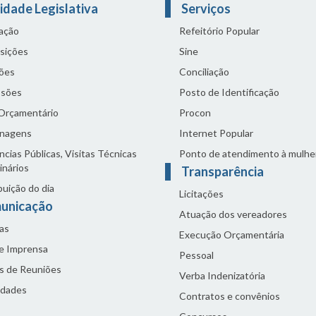
idade Legislativa
Serviços
lação
Refeitório Popular
sições
Sine
ões
Conciliação
sões
Posto de Identificação
 Orçamentário
Procon
nagens
Internet Popular
cias Públicas, Visitas Técnicas
Ponto de atendimento à mulhe
inários
Transparência
buição do dia
Licitações
unicação
Atuação dos vereadores
as
Execução Orçamentária
de Imprensa
Pessoal
s de Reuniões
Verba Indenizatória
idades
Contratos e convênios