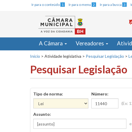
Ir para o conteúdo
1
Ir para o menu
2
Ir para a busca
3
A Câmara
Vereadores
Ativi
Início
>
Atividade legislativa
>
Pesquisar Legislação
>
Le
Pesquisar Legislação
Tipo de norma:
Número:
(Ex: 
Assunto:
e