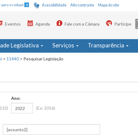
Ir para o rodapé
4
Acessibilidade
Alto contraste
Mapa do site
Eventos
Agenda
Fale com a Câmara
Participe
dade Legislativa
Serviços
Transparência
i
>
11440
>
Pesquisar Legislação
Ano:
1232)
(Ex: 2016)