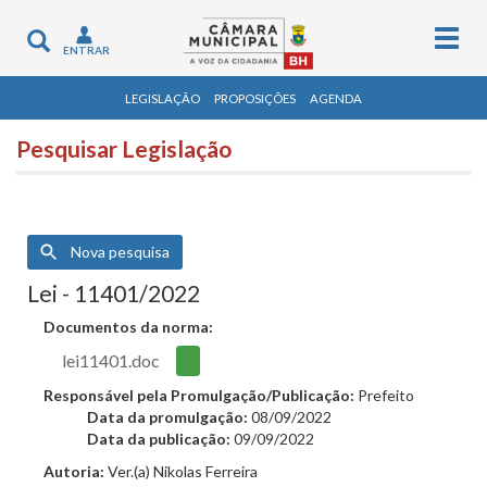
Togg
Toggle
ENTRAR
navig
navigation
LEGISLAÇÃO
PROPOSIÇÕES
AGENDA
Pesquisar Legislação
Nova pesquisa
Lei - 11401/2022
Documentos da norma:
lei11401.doc
Responsável pela Promulgação/Publicação:
Prefeito
Data da promulgação:
08/09/2022
Data da publicação:
09/09/2022
Autoria:
Ver.(a) Nikolas Ferreira