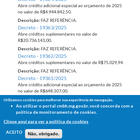
Abre crédito adicional especial ao orçamento de 2025
no valor de R$4.944.842,50.
Descrição:
FAZ REFERÊNCIA.
Decreto - 19363/2025
Abre créditos suplementares no valor de
R$20.736.143,00.
Descrição:
FAZ REFERÊNCIA.
Decreto - 19362/2025
Abre créditos suplementares no valor de R$75.029,94.
Descrição:
FAZ REFERÊNCIA.
Decreto - 19361/2025
Abre crédito adicional especial ao orçamento de 2025
no valor de R$648.307,00.
Descrição:
FAZ REFERÊNCIA.
Utilizamos cookies para melhorar sua experiência de navegação.
Ao utilizar o portal cmbh.mg.gov.br, você concorda com a
Decreto - 19360/2025
política de monitoramento de cookies.
Abre crédito adicional especial ao orçamento de 2025
no valor de R$1.078.658,50.
Clique aqui para ver a política de cookies
Descrição:
FAZ REFERÊNCIA.
FALE COM A CÂMARA
ACEITO
Não, obrigado.
Decreto - 19355/2025
Ouvidoria - Lei de Acesso à Informação