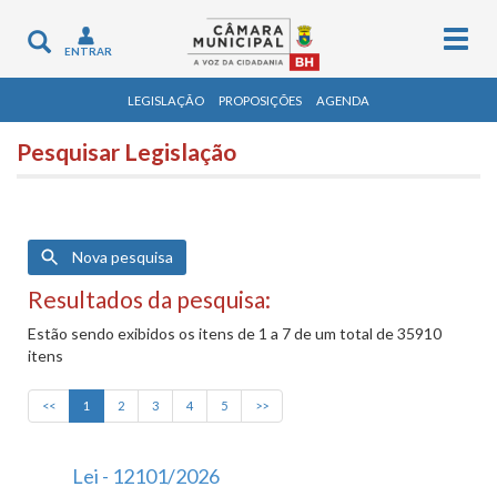
Togg
Toggle
ENTRAR
navig
navigation
LEGISLAÇÃO
PROPOSIÇÕES
AGENDA
Pesquisar Legislação
Nova pesquisa
Resultados da pesquisa:
Estão sendo exibidos os itens de 1 a 7 de um total de 35910
itens
<<
1
2
3
4
5
>>
Lei - 12101/2026