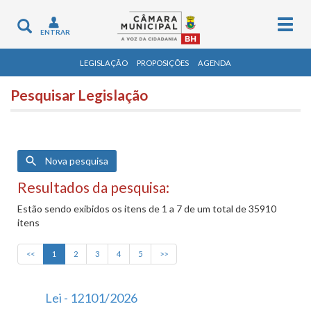
Togg
Toggle
ENTRAR
navig
navigation
LEGISLAÇÃO
PROPOSIÇÕES
AGENDA
Pesquisar Legislação
Nova pesquisa
Resultados da pesquisa:
Estão sendo exibidos os itens de 1 a 7 de um total de 35910
itens
<<
1
2
3
4
5
>>
Lei - 12101/2026