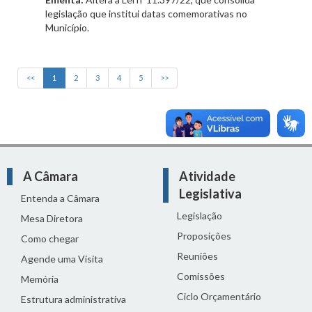
legislação que institui datas comemorativas no
Município.
<<
1
2
3
4
5
>>
A Câmara
Atividade
Legislativa
Entenda a Câmara
Legislação
Mesa Diretora
Proposições
Como chegar
Reuniões
Agende uma Visita
Comissões
Memória
Ciclo Orçamentário
Estrutura administrativa