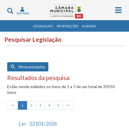
Togg
Toggle
ENTRAR
navig
navigation
LEGISLAÇÃO
PROPOSIÇÕES
AGENDA
Pesquisar Legislação
Nova pesquisa
Resultados da pesquisa:
Estão sendo exibidos os itens de 1 a 7 de um total de 35910
itens
<<
1
2
3
4
5
>>
Lei - 12101/2026