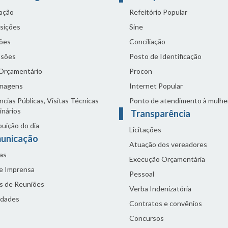
lação
Refeitório Popular
sições
Sine
ões
Conciliação
sões
Posto de Identificação
 Orçamentário
Procon
nagens
Internet Popular
cias Públicas, Visitas Técnicas
Ponto de atendimento à mulhe
inários
Transparência
buição do dia
Licitações
unicação
Atuação dos vereadores
as
Execução Orçamentária
de Imprensa
Pessoal
s de Reuniões
Verba Indenizatória
idades
Contratos e convênios
Concursos