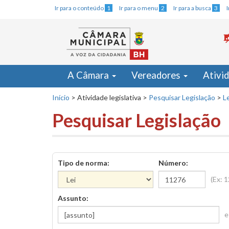
Ir para o conteúdo
1
Ir para o menu
2
Ir para a busca
3
A Câmara
Vereadores
Ativi
Início
>
Atividade legislativa
>
Pesquisar Legislação
>
Le
Pesquisar Legislação
Tipo de norma:
Número:
(Ex: 
Assunto:
e