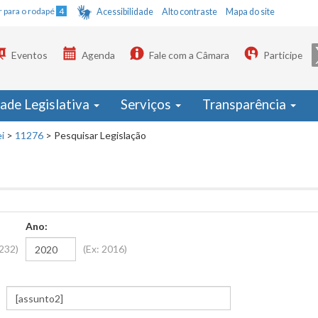
Ir para o rodapé
4
Acessibilidade
Alto contraste
Mapa do site
Eventos
Agenda
Fale com a Câmara
Participe
dade Legislativa
Serviços
Transparência
i
>
11276
>
Pesquisar Legislação
Ano:
1232)
(Ex: 2016)