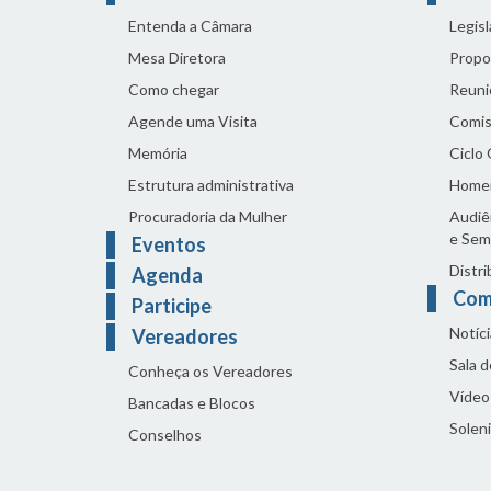
Entenda a Câmara
Legis
Mesa Diretora
Propo
Como chegar
Reuni
Agende uma Visita
Comis
Memória
Ciclo
Estrutura administrativa
Home
Procuradoria da Mulher
Audiên
e Sem
Eventos
Distri
Agenda
Com
Participe
Notíci
Vereadores
Sala 
Conheça os Vereadores
Vídeo
Bancadas e Blocos
Solen
Conselhos