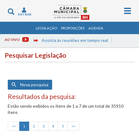
Togg
Toggle
ENTRAR
navig
navigation
LEGISLAÇÃO
PROPOSIÇÕES
AGENDA
AO VIVO
Assista às reuniões em tempo real
Pesquisar Legislação
Nova pesquisa
Resultados da pesquisa:
Estão sendo exibidos os itens de 1 a 7 de um total de 35910
itens
<<
1
2
3
4
5
>>