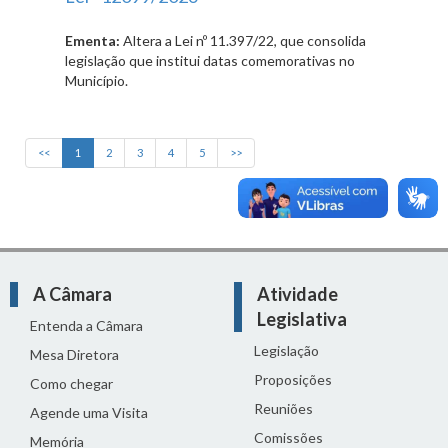
Ementa:
Altera a Lei nº 11.397/22, que consolida
legislação que institui datas comemorativas no
Município.
<<
1
2
3
4
5
>>
A Câmara
Atividade
Legislativa
Entenda a Câmara
Legislação
Mesa Diretora
Proposições
Como chegar
Reuniões
Agende uma Visita
Comissões
Memória