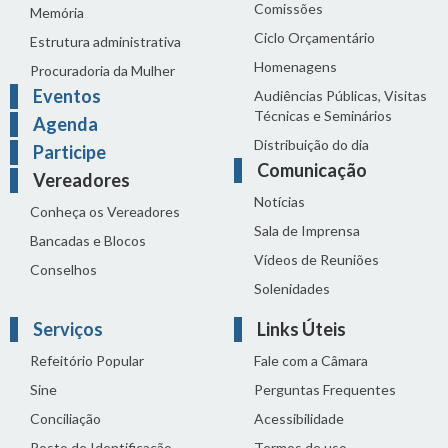
Comissões
Memória
Ciclo Orçamentário
Estrutura administrativa
Homenagens
Procuradoria da Mulher
Eventos
Audiências Públicas, Visitas
Técnicas e Seminários
Agenda
Distribuição do dia
Participe
Comunicação
Vereadores
Notícias
Conheça os Vereadores
Sala de Imprensa
Bancadas e Blocos
Vídeos de Reuniões
Conselhos
Solenidades
Serviços
Links Úteis
Refeitório Popular
Fale com a Câmara
Sine
Perguntas Frequentes
Conciliação
Acessibilidade
Posto de Identificação
Termos de uso