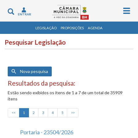
Togg
Toggle
ENTRAR
navig
navigation
LEGISLAÇÃO
PROPOSIÇÕES
AGENDA
Pesquisar Legislação
Nova pesquisa
Resultados da pesquisa:
Estão sendo exibidos os itens de 1 a 7 de um total de 35909
itens
<<
1
2
3
4
5
>>
Portaria - 23504/2026