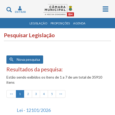
Togg
Toggle
ENTRAR
navig
navigation
LEGISLAÇÃO
PROPOSIÇÕES
AGENDA
Pesquisar Legislação
Nova pesquisa
Resultados da pesquisa:
Estão sendo exibidos os itens de 1 a 7 de um total de 35910
itens
<<
1
2
3
4
5
>>
Lei - 12101/2026