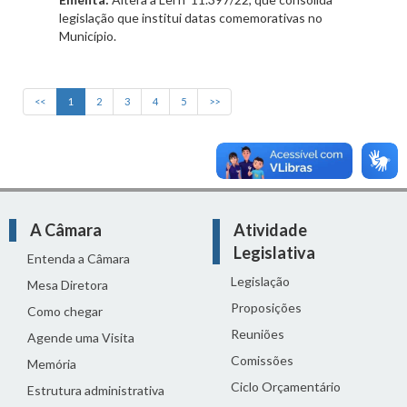
legislação que institui datas comemorativas no
Município.
<<
1
2
3
4
5
>>
A Câmara
Atividade
Legislativa
Entenda a Câmara
Legislação
Mesa Diretora
Proposições
Como chegar
Reuniões
Agende uma Visita
Comissões
Memória
Ciclo Orçamentário
Estrutura administrativa