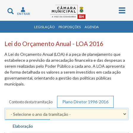
Togg
Toggle
ENTRAR
navig
navigation
LEGISLAÇÃO
PROPOSIÇÕES
AGENDA
Lei do Orçamento Anual - LOA 2016
A Lei do Orçamento Anual (LOA) é a peça de planejamento que
estabelece a previsão da arrecadação financeira e das despesas a
serem realizadas pelo Poder Público a cada ano. A LOA apresenta
de forma detalhada os valores a serem investidos em cada ação
governamental, orientando a gestão das políticas públicas
municipais.
Plano Diretor 1996-2016
Contexto desta tramitação
PPAG 2014 - 2017
Elaboração