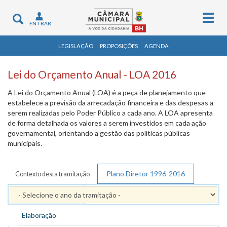
Togg
Toggle
ENTRAR
navig
navigation
LEGISLAÇÃO
PROPOSIÇÕES
AGENDA
Lei do Orçamento Anual - LOA 2016
A Lei do Orçamento Anual (LOA) é a peça de planejamento que
estabelece a previsão da arrecadação financeira e das despesas a
serem realizadas pelo Poder Público a cada ano. A LOA apresenta
de forma detalhada os valores a serem investidos em cada ação
governamental, orientando a gestão das políticas públicas
municipais.
Plano Diretor 1996-2016
Contexto desta tramitação
PPAG 2014 - 2017
Elaboração