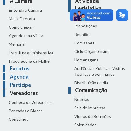
A Câmara
Atividade
Legislativa
Entenda a Câmara
Legislação
Mesa Diretora
Proposições
Como chegar
Reuniões
Agende uma Visita
Comissões
Memória
Ciclo Orçamentário
Estrutura administrativa
Homenagens
Procuradoria da Mulher
Eventos
Audiências Públicas, Visitas
Técnicas e Seminários
Agenda
Distribuição do dia
Participe
Comunicação
Vereadores
Notícias
Conheça os Vereadores
Sala de Imprensa
Bancadas e Blocos
Vídeos de Reuniões
Conselhos
Solenidades