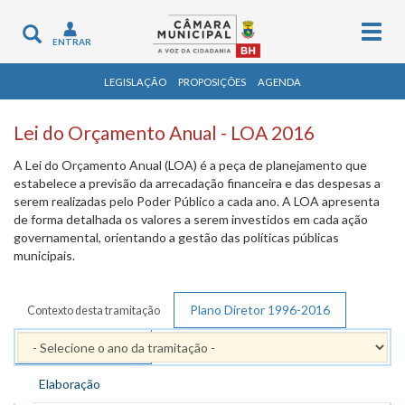
Togg
Toggle
ENTRAR
navig
navigation
LEGISLAÇÃO
PROPOSIÇÕES
AGENDA
Lei do Orçamento Anual - LOA 2016
A Lei do Orçamento Anual (LOA) é a peça de planejamento que
estabelece a previsão da arrecadação financeira e das despesas a
serem realizadas pelo Poder Público a cada ano. A LOA apresenta
de forma detalhada os valores a serem investidos em cada ação
governamental, orientando a gestão das políticas públicas
municipais.
Plano Diretor 1996-2016
Contexto desta tramitação
PPAG 2014 - 2017
Elaboração