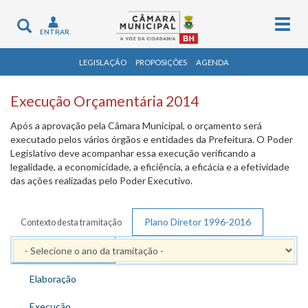
Togg
Toggle
ENTRAR
navig
navigation
LEGISLAÇÃO
PROPOSIÇÕES
AGENDA
Execução Orçamentária 2014
Após a aprovação pela Câmara Municipal, o orçamento será
executado pelos vários órgãos e entidades da Prefeitura. O Poder
Legislativo deve acompanhar essa execução verificando a
legalidade, a economicidade, a eficiência, a eficácia e a efetividade
das ações realizadas pelo Poder Executivo.
Plano Diretor 1996-2016
Contexto desta tramitação
PPAG 2014 - 2017
Elaboração
Execução