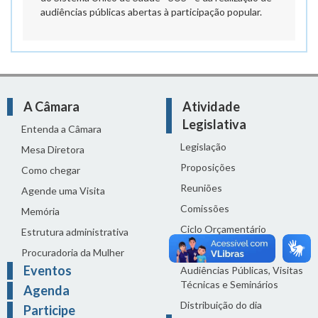
audiências públicas abertas à participação popular.
A Câmara
Atividade
Legislativa
Entenda a Câmara
Legislação
Mesa Diretora
Proposições
Como chegar
Reuniões
Agende uma Visita
Comissões
Memória
Ciclo Orçamentário
Estrutura administrativa
Homenagens
Procuradoria da Mulher
Eventos
Audiências Públicas, Visitas
Técnicas e Seminários
Agenda
Distribuição do dia
Participe