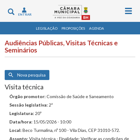
Togg
Toggle
ENTRAR
navig
navigation
LEGISLAÇÃO
PROPOSIÇÕES
AGENDA
Audiências Públicas, Visitas Técnicas e
Seminários
Nova pesquisa
Visita técnica
Órgão promotor:
Comissão de Saúde e Saneamento
Sessão legislativa:
2ª
Legislatura:
20ª
Data/hora:
15/05/2026 - 10:00
Local:
Beco Turmalina, nº 100 - Vila Dias, CEP 31010-572.
Assunto:
Visita técnica - Finalidade: Verificar as condições de