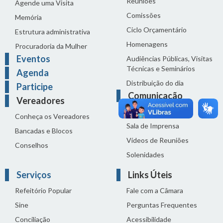
Reuniões
Agende uma Visita
Comissões
Memória
Ciclo Orçamentário
Estrutura administrativa
Homenagens
Procuradoria da Mulher
Eventos
Audiências Públicas, Visitas
Técnicas e Seminários
Agenda
Distribuição do dia
Participe
Comunicação
Vereadores
Notícias
Conheça os Vereadores
Sala de Imprensa
Bancadas e Blocos
Vídeos de Reuniões
Conselhos
Solenidades
Serviços
Links Úteis
Refeitório Popular
Fale com a Câmara
Sine
Perguntas Frequentes
Conciliação
Acessibilidade