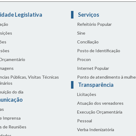
idade Legislativa
Serviços
lação
Refeitório Popular
sições
Sine
ões
Conciliação
sões
Posto de Identificação
 Orçamentário
Procon
nagens
Internet Popular
cias Públicas, Visitas Técnicas
Ponto de atendimento à mulhe
inários
Transparência
buição do dia
Licitações
unicação
Atuação dos vereadores
as
Execução Orçamentária
de Imprensa
Pessoal
s de Reuniões
Verba Indenizatória
idades