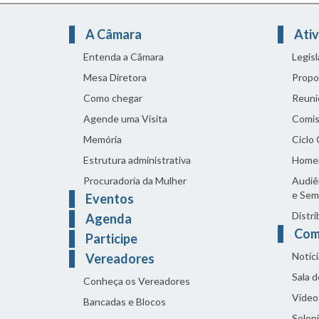
A Câmara
Ativ
Entenda a Câmara
Legis
Mesa Diretora
Propo
Como chegar
Reuni
Agende uma Visita
Comis
Memória
Ciclo
Estrutura administrativa
Home
Procuradoria da Mulher
Audiên
e Sem
Eventos
Distri
Agenda
Com
Participe
Notíci
Vereadores
Sala 
Conheça os Vereadores
Vídeo
Bancadas e Blocos
Solen