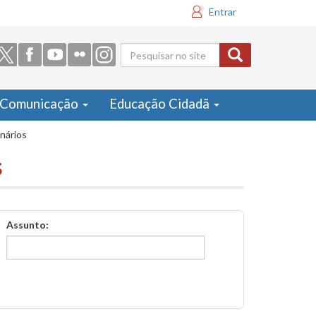
Entrar
Formulário
de busca
Comunicação
Educação Cidadã
inários
s
Assunto: