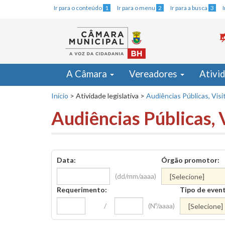
Ir para o conteúdo
1
Ir para o menu
2
Ir para a busca
3
A Câmara
Vereadores
Ativi
Início
>
Atividade legislativa
>
Audiências Públicas, Visi
Audiências Públicas, 
Data:
Órgão promotor:
(dd/mm/aaaa)
Requerimento:
Tipo de even
/
(Nº/aaaa)