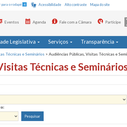
Ir para o rodapé
4
Acessibilidade
Alto contraste
Mapa do site
Eventos
Agenda
Fale com a Câmara
Participe
dade Legislativa
Serviços
Transparência
tas Técnicas e Seminários
>
Audiências Públicas, Visitas Técnicas e Sem
Visitas Técnicas e Seminário
to: