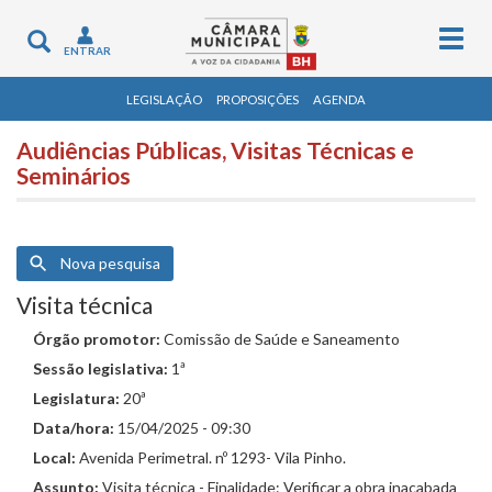
Togg
Toggle
ENTRAR
navig
navigation
LEGISLAÇÃO
PROPOSIÇÕES
AGENDA
Audiências Públicas, Visitas Técnicas e
Seminários
Nova pesquisa
Visita técnica
Órgão promotor:
Comissão de Saúde e Saneamento
Sessão legislativa:
1ª
Legislatura:
20ª
Data/hora:
15/04/2025 - 09:30
Local:
Avenida Perimetral. nº 1293- Vila Pinho.
Assunto:
Visita técnica - Finalidade: Verificar a obra inacabada