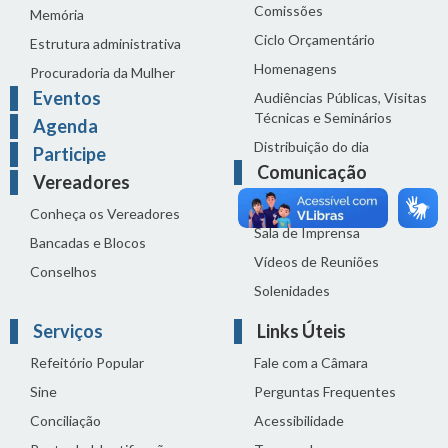
Comissões
Memória
Ciclo Orçamentário
Estrutura administrativa
Homenagens
Procuradoria da Mulher
Eventos
Audiências Públicas, Visitas
Técnicas e Seminários
Agenda
Distribuição do dia
Participe
Comunicação
Vereadores
Notícias
Conheça os Vereadores
Sala de Imprensa
Bancadas e Blocos
Vídeos de Reuniões
Conselhos
Solenidades
Serviços
Links Úteis
Refeitório Popular
Fale com a Câmara
Sine
Perguntas Frequentes
Conciliação
Acessibilidade