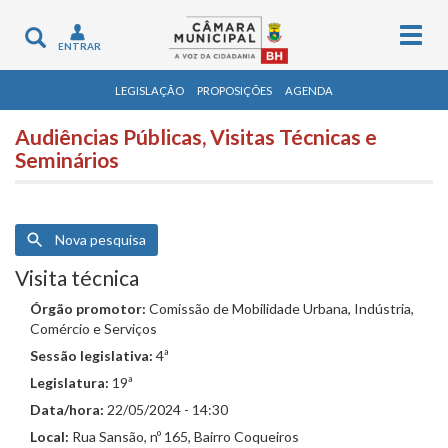
Togg
Toggle
ENTRAR
navig
navigation
LEGISLAÇÃO
PROPOSIÇÕES
AGENDA
Audiências Públicas, Visitas Técnicas e
Seminários
Nova pesquisa
Visita técnica
Órgão promotor:
Comissão de Mobilidade Urbana, Indústria,
Comércio e Serviços
Sessão legislativa:
4ª
Legislatura:
19ª
Data/hora:
22/05/2024 - 14:30
Local:
Rua Sansão, nº 165, Bairro Coqueiros