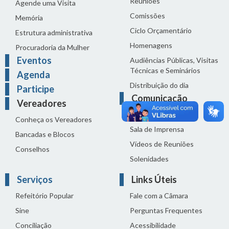
Reuniões
Agende uma Visita
Comissões
Memória
Ciclo Orçamentário
Estrutura administrativa
Homenagens
Procuradoria da Mulher
Eventos
Audiências Públicas, Visitas
Técnicas e Seminários
Agenda
Distribuição do dia
Participe
Comunicação
Vereadores
Notícias
Conheça os Vereadores
Sala de Imprensa
Bancadas e Blocos
Vídeos de Reuniões
Conselhos
Solenidades
Serviços
Links Úteis
Refeitório Popular
Fale com a Câmara
Sine
Perguntas Frequentes
Conciliação
Acessibilidade