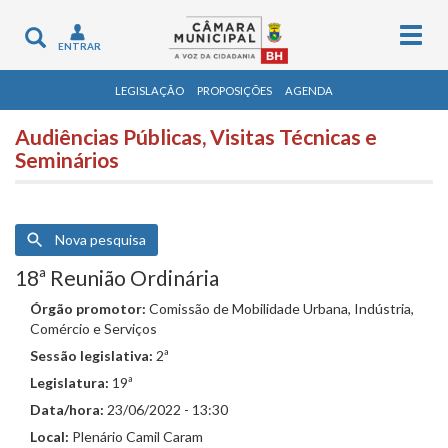
Togg
Toggle
ENTRAR
navig
navigation
LEGISLAÇÃO
PROPOSIÇÕES
AGENDA
Audiências Públicas, Visitas Técnicas e
Seminários
Nova pesquisa
18ª Reunião Ordinária
Órgão promotor:
Comissão de Mobilidade Urbana, Indústria,
Comércio e Serviços
Sessão legislativa:
2ª
Legislatura:
19ª
Data/hora:
23/06/2022 - 13:30
Local:
Plenário Camil Caram