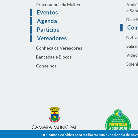
Procuradoria da Mulher
Audiên
e Sem
Eventos
Distri
Agenda
Com
Participe
Notíci
Vereadores
Sala 
Conheça os Vereadores
Vídeo
Bancadas e Blocos
Solen
Conselhos
Utilizamos cookies para melhorar sua experiência de nav