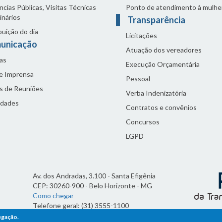
cias Públicas, Visitas Técnicas
Ponto de atendimento à mulhe
inários
Transparência
buição do dia
Licitações
unicação
Atuação dos vereadores
as
Execução Orçamentária
de Imprensa
Pessoal
s de Reuniões
Verba Indenizatória
idades
Contratos e convênios
Concursos
LGPD
Av. dos Andradas, 3.100 - Santa Efigênia
CEP: 30260-900 - Belo Horizonte - MG
Como chegar
Telefone geral: (31) 3555-1100
Horário de funcionamento:
egação.