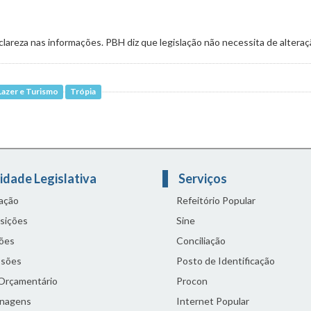
clareza nas informações. PBH diz que legislação não necessita de altera
Lazer e Turismo
Trópia
de PL sobre tombamento de imóveis em BH
idade Legislativa
Serviços
lação
Refeitório Popular
sições
Sine
ões
Conciliação
sões
Posto de Identificação
 Orçamentário
Procon
nagens
Internet Popular