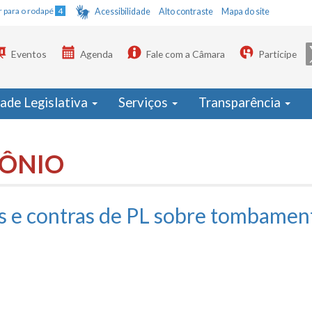
Ir para o rodapé
4
Acessibilidade
Alto contraste
Mapa do site
Eventos
Agenda
Fale com a Câmara
Participe
dade Legislativa
Serviços
Transparência
MÔNIO
ós e contras de PL sobre tombame