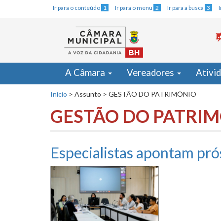
Ir para o conteúdo
1
Ir para o menu
2
Ir para a busca
3
A Câmara
Vereadores
Ativi
Início
>
Assunto
>
GESTÃO DO PATRIMÔNIO
GESTÃO DO PATRI
Especialistas apontam pr