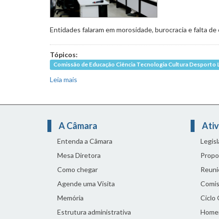
Entidades falaram em morosidade, burocracia e falta de 
Tópicos:
Comissão de Educação Ciência Tecnologia Cultura Desporto 
Leia mais
sobre Especialistas apontam prós e contras 
A Câmara
Ativ
Entenda a Câmara
Legis
Mesa Diretora
Propo
Como chegar
Reuni
Agende uma Visita
Comis
Memória
Ciclo
Estrutura administrativa
Home