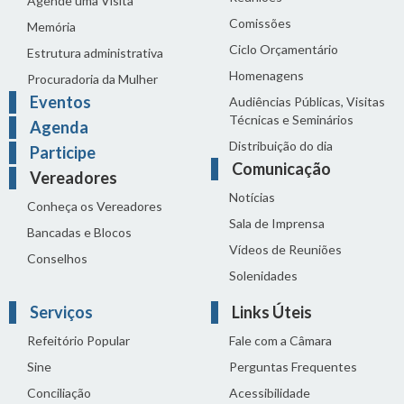
Agende uma Visita
Comissões
Memória
Ciclo Orçamentário
Estrutura administrativa
Homenagens
Procuradoria da Mulher
Eventos
Audiências Públicas, Visitas
Técnicas e Seminários
Agenda
Distribuição do dia
Participe
Comunicação
Vereadores
Notícias
Conheça os Vereadores
Sala de Imprensa
Bancadas e Blocos
Vídeos de Reuniões
Conselhos
Solenidades
Serviços
Links Úteis
Refeitório Popular
Fale com a Câmara
Sine
Perguntas Frequentes
Conciliação
Acessibilidade