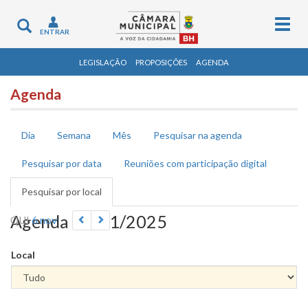
Togg
Toggle
ENTRAR
navig
navigation
LEGISLAÇÃO
PROPOSIÇÕES
AGENDA
Agenda
Abas primárias
Dia
Semana
Mês
Pesquisar na agenda
Pesquisar por data
Reuniões com participação digital
Pesquisar por local
(aba
ativa)
Agenda 06/11/2025
QUI
6 nov
Local