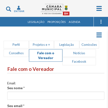
Togg
Toggle
ENTRAR
navig
navigation
LEGISLAÇÃO
PROPOSIÇÕES
AGENDA
Togg
navig
Perfil
Projetos e +
Legislação
Comissões
Conselhos
Fale com o
Notícias
Vereador
Facebook
Fale com o Vereador
Email:
Seu nome
*
Seu email
*