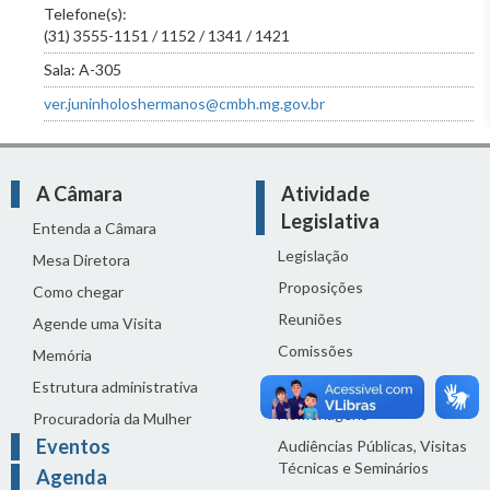
Telefone(s):
(31) 3555-1151 / 1152 / 1341 / 1421
Sala: A-305
ver.juninholoshermanos@cmbh.mg.gov.br
A Câmara
Atividade
Legislativa
Entenda a Câmara
Legislação
Mesa Diretora
Proposições
Como chegar
Reuniões
Agende uma Visita
Comissões
Memória
Ciclo Orçamentário
Estrutura administrativa
Homenagens
Procuradoria da Mulher
Eventos
Audiências Públicas, Visitas
Técnicas e Seminários
Agenda