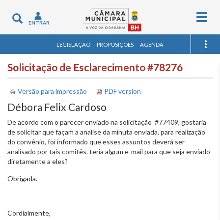
Togg
Toggle
ENTRAR
navig
navigation
LEGISLAÇÃO
PROPOSIÇÕES
AGENDA
Solicitação de Esclarecimento #78276
Versão para impressão
PDF version
Débora Felix Cardoso
De acordo com o parecer enviado na solicitação #77409, gostaria
de solicitar que façam a analise da minuta enviada, para realização
do convênio, foi informado que esses assuntos deverá ser
analisado por tais comitês. teria algum e-mail para que seja enviado
diretamente a eles?
Obrigada.
Cordialmente,