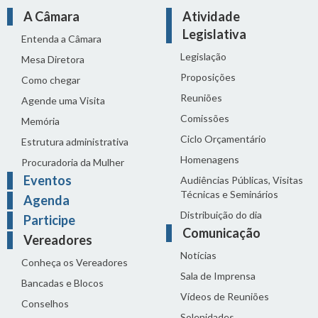
A Câmara
Atividade
Legislativa
Entenda a Câmara
Legislação
Mesa Diretora
Proposições
Como chegar
Reuniões
Agende uma Visita
Comissões
Memória
Ciclo Orçamentário
Estrutura administrativa
Homenagens
Procuradoria da Mulher
Eventos
Audiências Públicas, Visitas
Técnicas e Seminários
Agenda
Distribuição do dia
Participe
Comunicação
Vereadores
Notícias
Conheça os Vereadores
Sala de Imprensa
Bancadas e Blocos
Vídeos de Reuniões
Conselhos
Solenidades