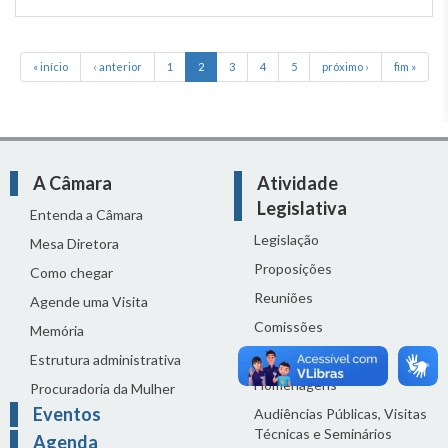
« início
‹ anterior
1
2
3
4
5
próximo ›
fim »
A Câmara
Atividade
Legislativa
Entenda a Câmara
Legislação
Mesa Diretora
Proposições
Como chegar
Reuniões
Agende uma Visita
Comissões
Memória
Ciclo Orçamentário
Estrutura administrativa
Homenagens
Procuradoria da Mulher
Eventos
Audiências Públicas, Visitas
Técnicas e Seminários
Agenda