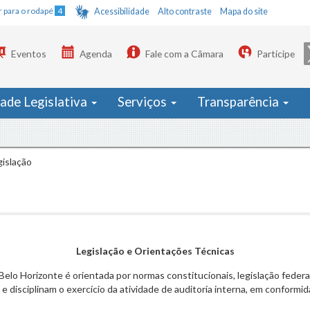
Ir para o rodapé
4
Acessibilidade
Alto contraste
Mapa do site
Eventos
Agenda
Fale com a Câmara
Participe
dade Legislativa
Serviços
Transparência
gislação
Legislação e Orientações Técnicas
elo Horizonte é orientada por normas constitucionais, legislação federal
disciplinam o exercício da atividade de auditoria interna, em conformid