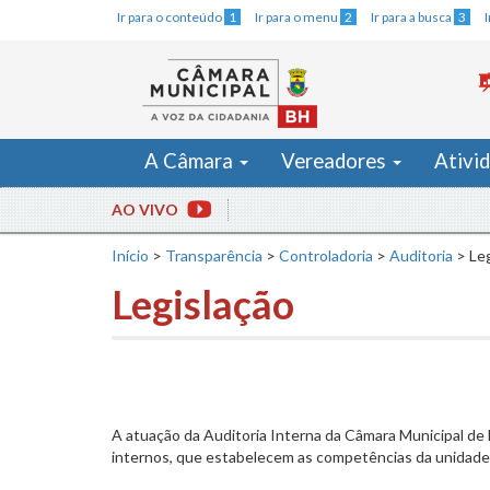
Ir para o conteúdo
1
Ir para o menu
2
Ir para a busca
3
A Câmara
Vereadores
Ativi
AO VIVO
Início
>
Transparência
>
Controladoria
>
Auditoria
>
Le
Legislação
A atuação da Auditoria Interna da Câmara Municipal de B
internos, que estabelecem as competências da unidade e 