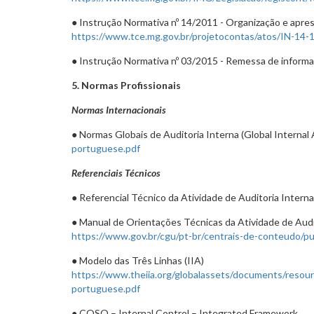
● Instrução Normativa nº 14/2011 - Organização e apre
https://www.tce.mg.gov.br/projetocontas/atos/IN-14-1
● Instrução Normativa nº 03/2015 - Remessa de infor
5. Normas Profissionais
Normas Internacionais
● Normas Globais de Auditoria Interna (Global Internal
portuguese.pdf
Referenciais Técnicos
● Referencial Técnico da Atividade de Auditoria Inter
● Manual de Orientações Técnicas da Atividade de Aud
https://www.gov.br/cgu/pt-br/centrais-de-conteudo/pub
● Modelo das Três Linhas (IIA)
https://www.theiia.org/globalassets/documents/resour
portuguese.pdf
● COSO – Internal Control – Integrated Framework