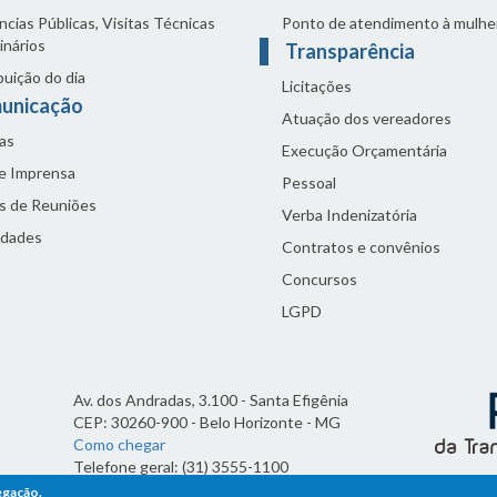
cias Públicas, Visitas Técnicas
Ponto de atendimento à mulhe
inários
Transparência
buição do dia
Licitações
unicação
Atuação dos vereadores
as
Execução Orçamentária
de Imprensa
Pessoal
s de Reuniões
Verba Indenizatória
idades
Contratos e convênios
Concursos
LGPD
Av. dos Andradas, 3.100 - Santa Efigênia
CEP: 30260-900 - Belo Horizonte - MG
Como chegar
Telefone geral: (31) 3555-1100
Horário de funcionamento:
egação.