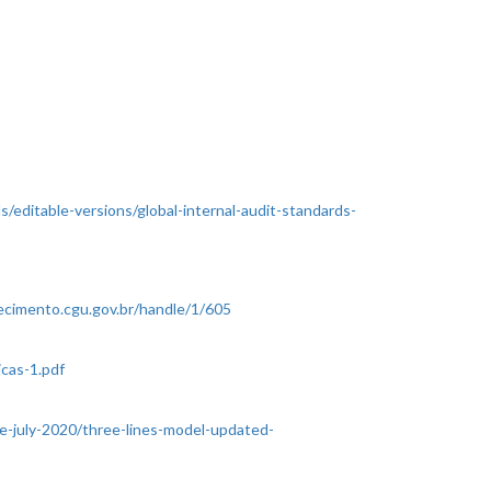
s/editable-versions/global-internal-audit-standards-
ecimento.cgu.gov.br/handle/1/605
icas-1.pdf
se-july-2020/three-lines-model-updated-