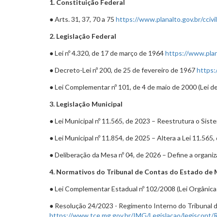
1. Constituição Federal
● Arts. 31, 37, 70 a 75
https://www.planalto.gov.br/ccivi
2. Legislação Federal
● Lei nº 4.320, de 17 de março de 1964
https://www.plana
● Decreto-Lei nº 200, de 25 de fevereiro de 1967
https:
● Lei Complementar nº 101, de 4 de maio de 2000 (Lei d
3. Legislação Municipal
● Lei Municipal nº 11.565, de 2023 – Reestrutura o Si
● Lei Municipal nº 11.854, de 2025 – Altera a Lei 11.565
● Deliberação da Mesa nº 04, de 2026 – Define a organ
4. Normativos do Tribunal de Contas do Estado de 
● Lei Complementar Estadual nº 102/2008 (Lei Orgâni
● Resolução 24/2023 - Regimento Interno do Tribunal 
https://www.tce.mg.gov.br/IMG/Legislacao/legiscont/