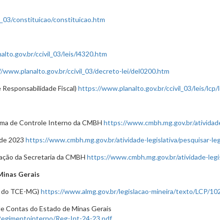
l_03/constituicao/constituicao.htm
lto.gov.br/ccivil_03/leis/l4320.htm
//www.planalto.gov.br/ccivil_03/decreto-lei/del0200.htm
e Responsabilidade Fiscal)
https://www.planalto.gov.br/ccivil_03/leis/lcp
stema de Controle Interno da CMBH
https://www.cmbh.mg.gov.br/atividade
, de 2023
https://www.cmbh.mg.gov.br/atividade-legislativa/pesquisar-le
ização da Secretaria da CMBH
https://www.cmbh.mg.gov.br/atividade-legis
Minas Gerais
ca do TCE-MG)
https://www.almg.gov.br/legislacao-mineira/texto/LCP/10
de Contas do Estado de Minas Gerais
Regimentointerno/Reg-Int-24-23.pdf