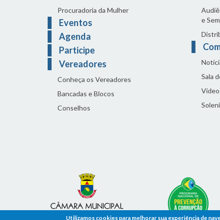
Procuradoria da Mulher
Audiên
e Sem
Eventos
Distri
Agenda
Com
Participe
Notíci
Vereadores
Sala 
Conheça os Vereadores
Vídeo
Bancadas e Blocos
Solen
Conselhos
Utilizamos cookies para melhorar sua experiência de nav