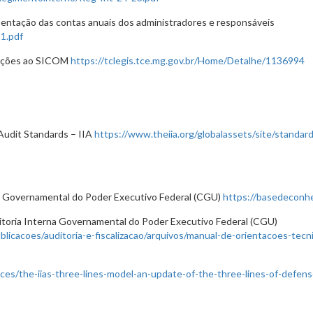
sentação das contas anuais dos administradores e responsáveis
1.pdf
mações ao SICOM
https://tclegis.tce.mg.gov.br/Home/Detalhe/1136994
 Audit Standards – IIA
https://www.theiia.org/globalassets/site/standard
na Governamental do Poder Executivo Federal (CGU)
https://basedeconh
itoria Interna Governamental do Poder Executivo Federal (CGU)
licacoes/auditoria-e-fiscalizacao/arquivos/manual-de-orientacoes-tecn
ces/the-iias-three-lines-model-an-update-of-the-three-lines-of-defen