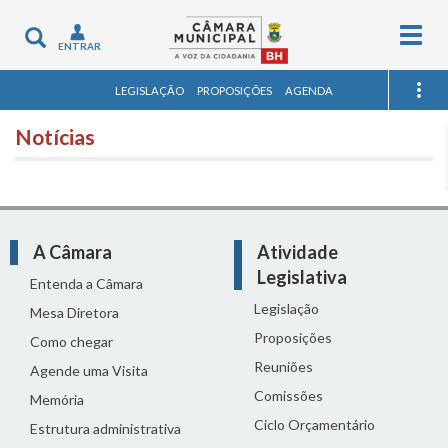
Togg
Toggle
ENTRAR
navig
navigation
LEGISLAÇÃO
PROPOSIÇÕES
AGENDA
Notícias
A Câmara
Atividade
Legislativa
Entenda a Câmara
Legislação
Mesa Diretora
Proposições
Como chegar
Reuniões
Agende uma Visita
Comissões
Memória
Ciclo Orçamentário
Estrutura administrativa