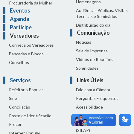
Homenagens
Procuradoria da Mulher
Eventos
Audiências Públicas, Visitas
Técnicas e Seminários
Agenda
Distribuição do dia
Participe
Comunicação
Vereadores
Notícias
Conheça os Vereadores
Sala de Imprensa
Bancadas e Blocos
Vídeos de Reuniões
Conselhos
Solenidades
Serviços
Links Úteis
Refeitório Popular
Fale com a Câmara
Sine
Perguntas Frequentes
Conciliação
Acessibilidade
Posto de Identificação
Termos de uso
Procon
Política de privacidade
(SILAP)
Internet Popular