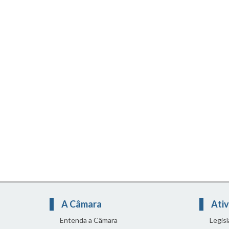
A Câmara
Ativ
Entenda a Câmara
Legis