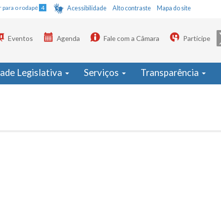
Ir para o rodapé
4
Acessibilidade
Alto contraste
Mapa do site
Eventos
Agenda
Fale com a Câmara
Participe
dade Legislativa
Serviços
Transparência