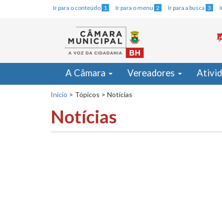
Ir para o conteúdo
1
Ir para o menu
2
Ir para a busca
3
A Câmara
Vereadores
Ativi
Início
>
Tópicos
>
Notícias
Notícias