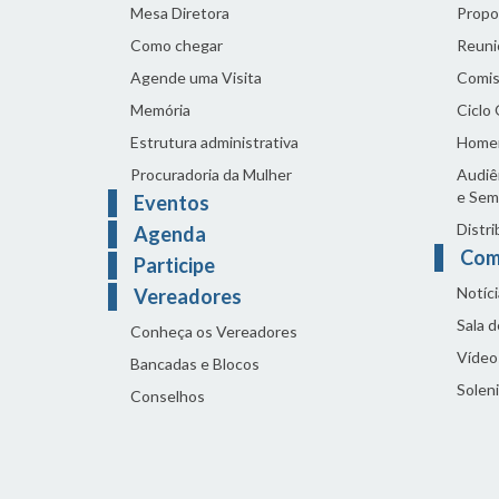
Mesa Diretora
Propo
Como chegar
Reuni
Agende uma Visita
Comis
Memória
Ciclo
Estrutura administrativa
Home
Procuradoria da Mulher
Audiên
e Sem
Eventos
Distri
Agenda
Com
Participe
Notíci
Vereadores
Sala 
Conheça os Vereadores
Vídeo
Bancadas e Blocos
Solen
Conselhos