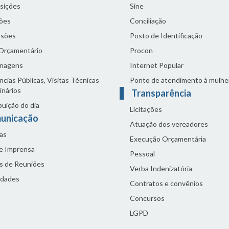
sições
Sine
ões
Conciliação
sões
Posto de Identificação
 Orçamentário
Procon
nagens
Internet Popular
cias Públicas, Visitas Técnicas
Ponto de atendimento à mulhe
inários
Transparência
buição do dia
Licitações
unicação
Atuação dos vereadores
as
Execução Orçamentária
de Imprensa
Pessoal
s de Reuniões
Verba Indenizatória
idades
Contratos e convênios
Concursos
LGPD