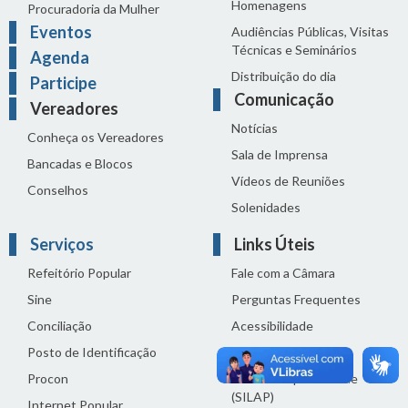
Homenagens
Procuradoria da Mulher
Eventos
Audiências Públicas, Visitas
Técnicas e Seminários
Agenda
Distribuição do dia
Participe
Comunicação
Vereadores
Notícias
Conheça os Vereadores
Sala de Imprensa
Bancadas e Blocos
Vídeos de Reuniões
Conselhos
Solenidades
Serviços
Links Úteis
Refeitório Popular
Fale com a Câmara
Sine
Perguntas Frequentes
Conciliação
Acessibilidade
Posto de Identificação
Termos de uso
Procon
Política de privacidade
(SILAP)
Internet Popular