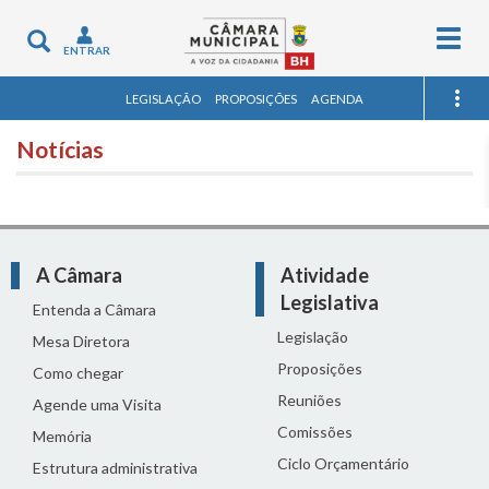
Togg
Toggle
ENTRAR
navig
navigation
LEGISLAÇÃO
PROPOSIÇÕES
AGENDA
Notícias
A Câmara
Atividade
Legislativa
Entenda a Câmara
Legislação
Mesa Diretora
Proposições
Como chegar
Reuniões
Agende uma Visita
Comissões
Memória
Ciclo Orçamentário
Estrutura administrativa