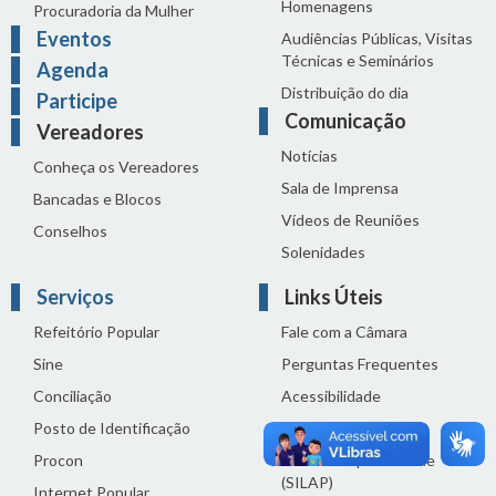
Homenagens
Procuradoria da Mulher
Eventos
Audiências Públicas, Visitas
Técnicas e Seminários
Agenda
Distribuição do dia
Participe
Comunicação
Vereadores
Notícias
Conheça os Vereadores
Sala de Imprensa
Bancadas e Blocos
Vídeos de Reuniões
Conselhos
Solenidades
Serviços
Links Úteis
Refeitório Popular
Fale com a Câmara
Sine
Perguntas Frequentes
Conciliação
Acessibilidade
Posto de Identificação
Termos de uso
Procon
Política de privacidade
(SILAP)
Internet Popular