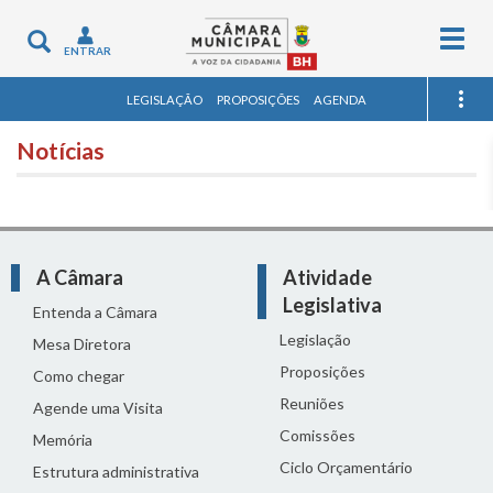
Togg
Toggle
ENTRAR
navig
navigation
LEGISLAÇÃO
PROPOSIÇÕES
AGENDA
Notícias
A Câmara
Atividade
Legislativa
Entenda a Câmara
Legislação
Mesa Diretora
Proposições
Como chegar
Reuniões
Agende uma Visita
Comissões
Memória
Ciclo Orçamentário
Estrutura administrativa