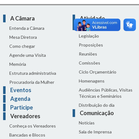
A Câmara
Atividade
Legislativa
Entenda a Câmara
Legislação
Mesa Diretora
Proposições
Como chegar
Reuniões
Agende uma Visita
Comissões
Memória
Ciclo Orçamentário
Estrutura administrativa
Homenagens
Procuradoria da Mulher
Eventos
Audiências Públicas, Visitas
Técnicas e Seminários
Agenda
Distribuição do dia
Participe
Comunicação
Vereadores
Notícias
Conheça os Vereadores
Sala de Imprensa
Bancadas e Blocos